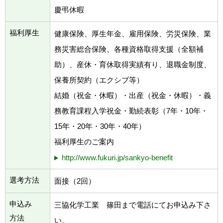
慶弔休暇
福利厚生
健康保険、厚生年金、雇用保険、労災保険、業
務災害総合保険、各種資格取得支援（全額補
助）、産休・育休取得実績有り、退職金制度、
保養所契約（エクシブ等）
結婚（祝金・休暇）・出産（祝金・休暇）・義
務教育課程入学祝金・勤続表彰（7年・10年・
15年・20年・30年・40年）
福利厚生のご案内
http://www.fukuri.jp/sankyo-benefit
選考方法
面接（2回）
申込み
三協化学工業 篠田まで電話にてお申込み下さ
方法
い。